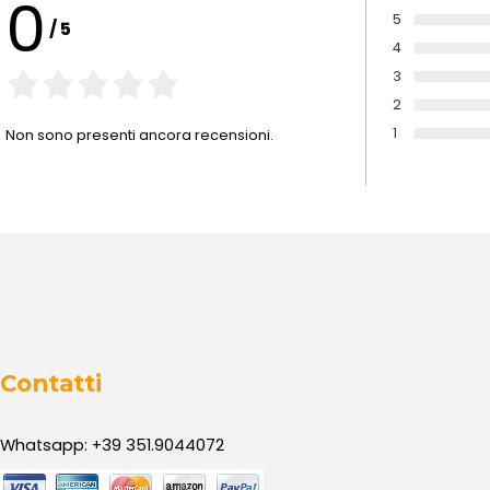
0
5
/
5
Voto:
4
Voto:
3
Voto:
2
Voto:
1
Non sono presenti ancora recensioni.
Voto:
Contatti
Whatsapp: +39 351.9044072