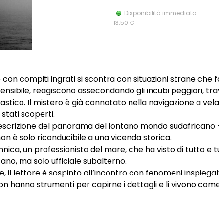
Disponibilità immediata
13.50 €
con compiti ingrati si scontra con situazioni strane che 
ensibile, reagiscono assecondando gli incubi peggiori, trav
tico. Il mistero è già connotato nella navigazione a vela,
stati scoperti.
pa descrizione del panorama del lontano mondo sudafricano 
on è solo riconducibile a una vicenda storica.
annica, un professionista del mare, che ha visto di tutto e
ano, ma solo ufficiale subalterno.
 il lettore è sospinto all’incontro con fenomeni inspiegabil
e non hanno strumenti per capirne i dettagli e li vivono co