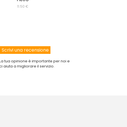
Canne al vento
11.50 €
10.00 €
 voti:
 voti:
 voti:
La tua opinione è importante per noi e
 voti:
ci aiuta a migliorare il servizio.
 voti: