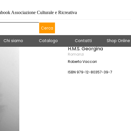
book Associazione Culturale e Ricreativa
Cerca
Salta menù
Chi siamo
Catalogo
▼
Contatti
▼
Shop Online
H.M.S. Georgina
Romanzi
Roberto Vaccari
ISBN 979-12-80357-39-7