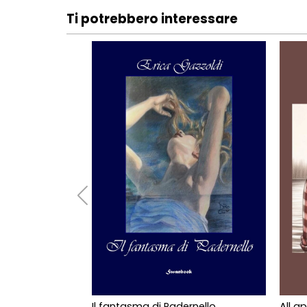
Ti potrebbero interessare
Il fantasma di Padernello
All a