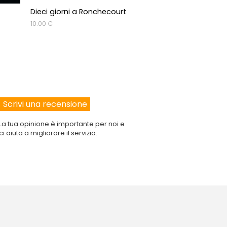
Dieci giorni a Ronchecourt
La culla di Giud
10.00 €
13.50 €
 voti:
 voti:
 voti:
La tua opinione è importante per noi e
 voti:
ci aiuta a migliorare il servizio.
 voti: