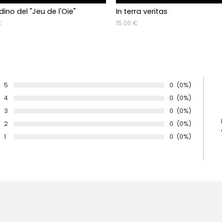
rdino del "Jeu de l'Oie"
In terra veritas
€
15.00 €
5
Numero di voti:
0
Percentuale di
(0%)
Voto:
4
Numero di voti:
0
Percentuale di
(0%)
Voto:
3
Numero di voti:
0
Percentuale di
(0%)
Voto:
2
Numero di voti:
0
Percentuale di
(0%)
Voto:
1
Numero di voti:
0
Percentuale di
(0%)
Voto: