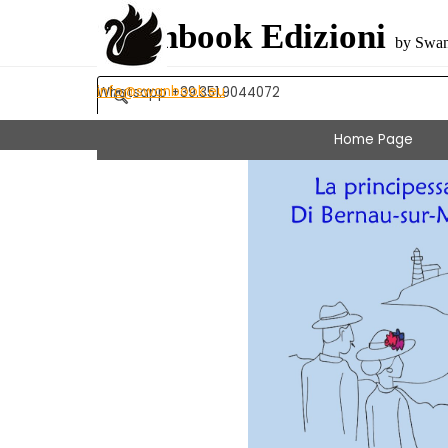
Vai ai contenuti
Swanbook Edizioni
by Swan
info@swanbook.eu
Whatsapp +39.351.9044072
Home Page