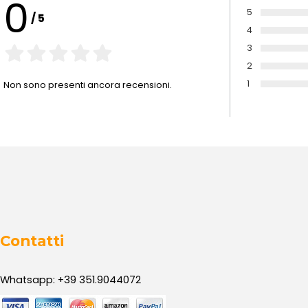
0
5
/
5
Voto:
4
Voto:
3
Voto:
2
Voto:
1
Non sono presenti ancora recensioni.
Voto:
Contatti
Whatsapp: +39 351.9044072