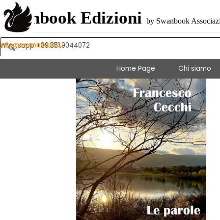
Vai ai contenuti
Swanbook Edizioni
by Swanbook Associazio
info@swanbook.eu
Whatsapp +39.351.9044072
Home Page
Chi siamo