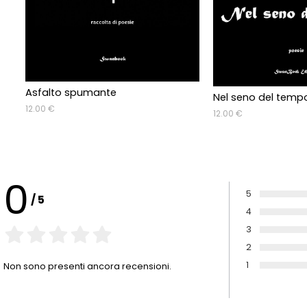
Asfalto spumante
Nel seno del temp
12.00 €
12.00 €
0
5
/
5
Voto:
4
Voto:
3
Voto:
2
Voto:
1
Non sono presenti ancora recensioni.
Voto: