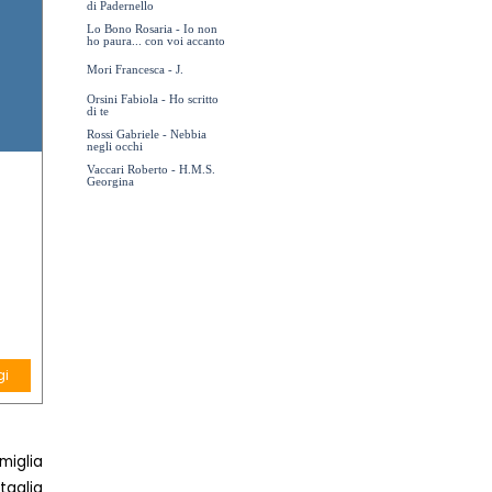
di Padernello
Lo Bono Rosaria - Io non
ho paura... con voi accanto
Mori Francesca - J.
Orsini Fabiola - Ho scritto
di te
Rossi Gabriele - Nebbia
negli occhi
Vaccari Roberto - H.M.S.
Georgina
gi
Salta menù
miglia
taglia