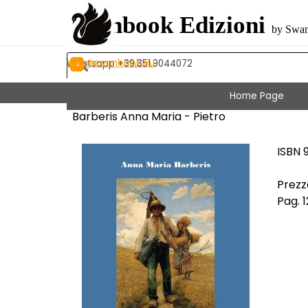
Vai ai contenuti
Swanbook Edizioni
by Swan
info@swanbook.eu
Whatsapp +39.351.9044072
Home Page
Barberis Anna Maria - Pietro
ISBN 
Prezz
Pag. 