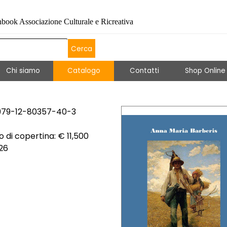
book Associazione Culturale e Ricreativa
Cerca
Salta menù
Chi siamo
Catalogo
▼
Contatti
▼
Shop Online
979-12-80357-40-3
o di copertina: € 11,500
126