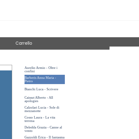
Carrello
Aurelio Armio - Oltre i
confini
Barberis Anna Maria -
Pietro
Bianchi Luca - Scrivere
Caissut Alberto - All
apologies
Calzolari Lucia - Sole di
mezzanotte
Cosso Laura - La vita
terrena
Deledda Grazia - Canne al
vento
Gazzoldi Erica - Il fantasma