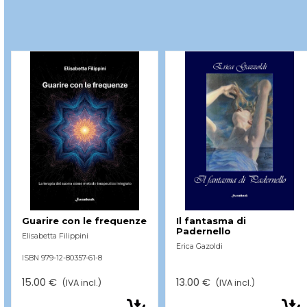
Guarire con le frequenze
Il fantasma di
Padernello
Elisabetta Filippini
Erica Gazoldi
ISBN 979-12-80357-61-8
ISBN 979-12-80357-45-8
15.00 €
13.00 €
(IVA incl.)
(IVA incl.)