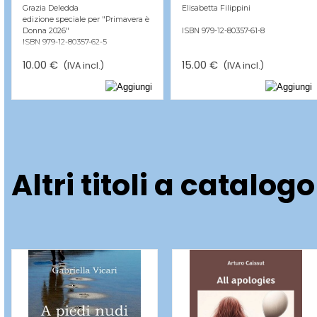
Grazia Deledda
Elisabetta Filippini
edizione speciale per "Primavera è
Donna 2026"
ISBN 979-12-80357-61-8
ISBN 979-12-80357-62-5
10.00 €
15.00 €
(IVA incl.)
(IVA incl.)
Altri titoli a catalogo