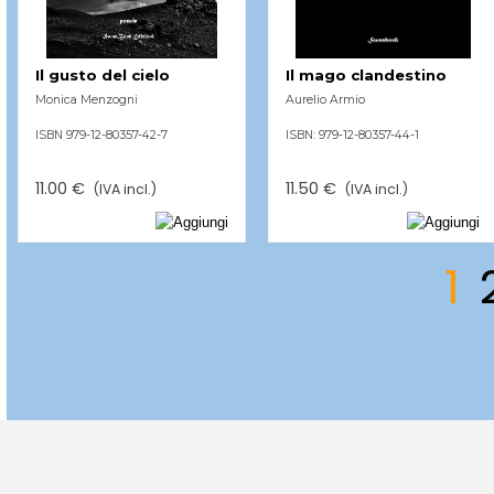
Il gusto del cielo
Il mago clandestino
Monica Menzogni
Aurelio Armio
ISBN 979-12-80357-42-7
ISBN: 979-12-80357-44-1
11.00 €
11.50 €
(IVA incl.)
(IVA incl.)
Pagin
V
1