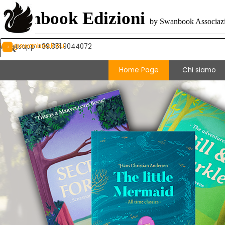
Vai ai contenuti
Swanbook Edizioni
by Swanbook Associazio
info@swanbook.eu
Whatsapp +39.351.9044072
Home Page
Chi siamo