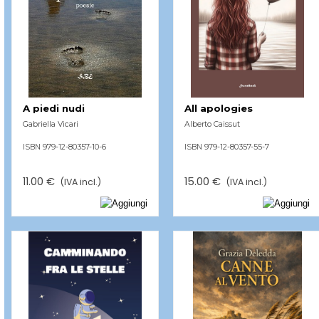
A piedi nudi
All apologies
Gabriella Vicari
Alberto Caissut
ISBN 979-12-80357-10-6
ISBN 979-12-80357-55-7
11.00 €
15.00 €
(IVA incl.)
(IVA incl.)