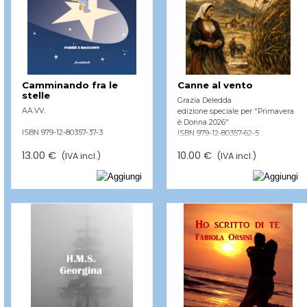
Camminando fra le
Canne al vento
stelle
Grazia Deledda
AA.VV.
edizione speciale per "Primavera
è Donna 2026"
ISBN 979-12-80357-37-3
ISBN 979-12-80357-62-5
13.00 €
10.00 €
(IVA incl.)
(IVA incl.)