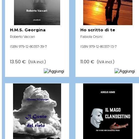
H.M.S. Georgina
Ho scritto di te
Roberto Vaccari
Fabiola Orsini
ISBN 979-12-80357-39-7
ISBN 979-12-80357-13-7
13.50 €
11.00 €
(IVA incl.)
(IVA incl.)