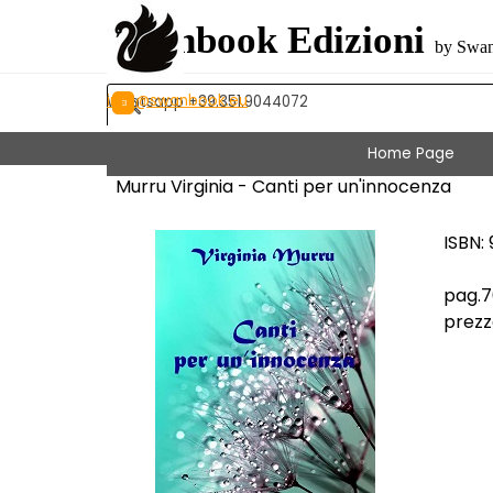
Vai ai contenuti
Swanbook Edizioni
by Swan
info@swanbook.eu
Whatsapp +39.351.9044072
Home Page
Murru Virginia - Canti per un'innocenza
ISBN:
pag.
prezz