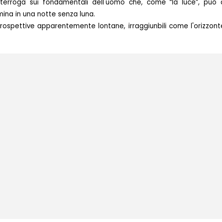
nterroga sui fondamentali dell'uomo che, come “la luce”, può
ina in una notte senza luna.
prospettive apparentemente lontane, irraggiunbili come l'orizzont