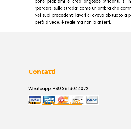
pone problemi e crea angosce stridenti, si i
“perdersi sulla strada” come un'ombra che camm
Nei suoi precedenti lavori ci aveva abituato a 
però si vede, è reale ma non lo afferri.
Contatti
Whatsapp: +39 351.9044072
Email:
info@swanbook.eu