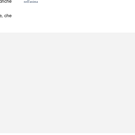
 anche
nell'anima
e, che
Salta menù