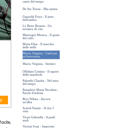
canto del tempo
De Sio Teresa - Mia anima
Gazzoldi Erica - Il peso
dell'ombra
Lo Bono Rosaria - Un
mosaico di vita
Menzogni Monica - Il gusto
del cielo
Motta Elisa - Il marchio
delle stelle
Murru Virginia - Canti per
un'innocenza
Murru Virginia - Sentieri
Offidani Cristina - Il sapore
delle mandorle
Palombi Claudia - Nel seno
del tempo
Passadore Maria Nicoletta -
Parole d'ardesia
Riva Wilma - Ancora
gi
un'alba
Scatoli Fausto - Si tìra 'l
vènt
Vicari Gabriella - A piedi
nudi
facile,
Vicenzi Ivan - Impronte