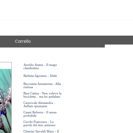
Carrello
Aurelio Armio - Il mago
clandestino
Barletta Agostino - Sfide
Bucciante Annateresa - Alla
rinfusa
Busi Catina - Non volevo la
bicicletta... ma ho pedalato
Carnovale Alessandra -
Asflato spumante
Casati Roberto - Il senso
probabile
Cecchi Francesco - Le
parole del mio autunno
Chiarini Savoldi Mary - Il