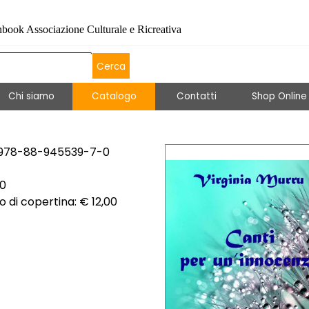
book Associazione Culturale e Ricreativa
Cerca
Salta menù
Chi siamo
Catalogo
▼
Contatti
▼
Shop Online
 978-88-945539-7-0
70
o di copertina: € 12,00