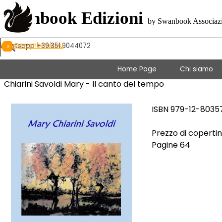
Vai ai contenuti
Swanbook Edizioni
by Swanbook Associazio
info@swanbook.eu
Whatsapp +39.351.9044072
Home Page
Chi siamo
Chiarini Savoldi Mary - Il canto del tempo
ISBN 979-12-8035
Prezzo di copertin
Pagine 64